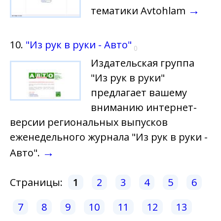
→
тематики Avtohlam
10.
"Из рук в руки - Авто"
0
Издательская группа
"Из рук в руки"
предлагает вашему
вниманию интернет-
версии региональных выпусков
еженедельного журнала "Из рук в руки -
→
Авто".
Страницы:
1
2
3
4
5
6
7
8
9
10
11
12
13