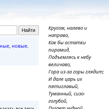
Кругом, налево и
направо,
Как бы остатки
рные
,
новые
.
пирамид,
Подъемлясь к небу
величаво,
Гора из-за горы глядит;
И дале царь их
пятиглавый,
Туманный, сизо-
голубой,
Пугает чудной
казать все теги