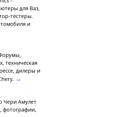
ics -
ютеры для Ваз,
тор-тестеры.
втомобиля и
 Форумы,
х, техническая
рессе, дилеры и
→
Chery.
ю Чери Амулет
и, фотографии,