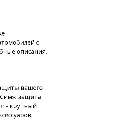
же
втомобилей с
бные описания,
защиты вашего
«Сим»: защита
im - крупный
сессуаров.