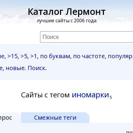
Каталог Лермонт
лучшие сайты с 2006 года
ые
,
>15
,
>5
,
>1
,
по буквам
,
по частоте
,
популя
е
,
новые
.
Поиск
.
иномарки
Сайты с тегом
5
прос
Смежные теги
по