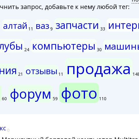
нить запрос, добавьте к нему любой тег:
запчасти
интер
алтай
ваз
1
11
9
33
лубы
компьютеры
машин
24
30
продажа
ния
отзывы
21
11
14
фото
и
форум
60
59
110
кс
0