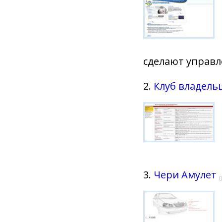
сделают управ
2.
Клуб владель
3.
Чери Амулет