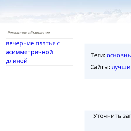
вечерние платья с
асимметричной
Теги
:
основн
длиной
Сайты:
лучши
Уточнить за