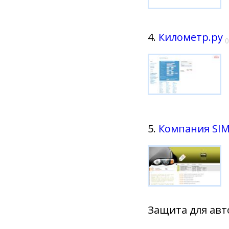
4.
Километр.ру
0
5.
Компания SI
Защита для ав