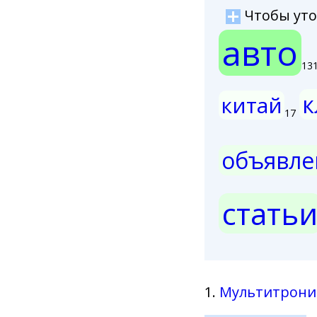
Чтобы уточ
авто
13
к
китай
17
объявле
стать
1.
Мультитрони