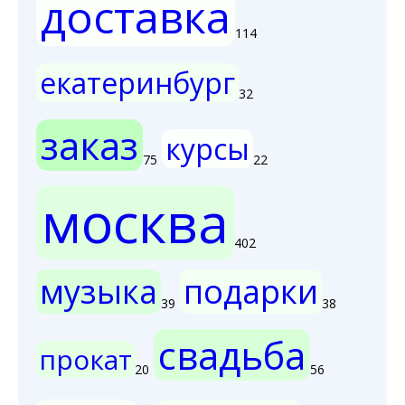
доставка
114
екатеринбург
32
заказ
курсы
75
22
москва
402
музыка
подарки
39
38
свадьба
прокат
20
56