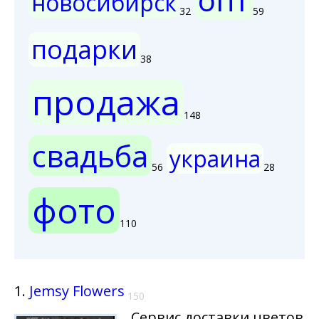
новосибирск
32
59
подарки
38
продажа
148
свадьба
украина
56
28
фото
110
1.
Jemsy Flowers
150
Сервис доставки цветов