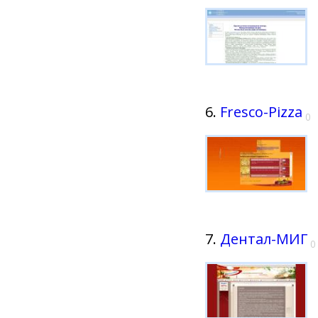
6.
Fresco-Pizza
0
7.
Дентал-МИГ
0