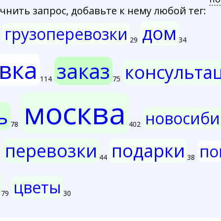
нить запрос, добавьте к нему любой тег:
дом
грузоперевозки
29
34
вка
заказ
консульта
114
75
москва
ь
новосиби
78
402
перевозки
подарки
по
3
44
38
цветы
79
30