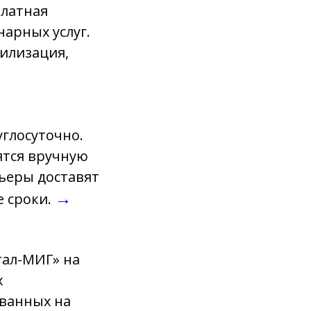
платная
нарных услуг.
рилизация,
глосуточно.
ятся вручную
рьеры доставят
→
е сроки.
тал-МИГ» на
х
ванных на