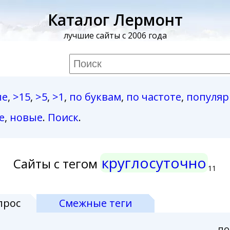
Каталог Лермонт
лучшие сайты с 2006 года
ые
,
>15
,
>5
,
>1
,
по буквам
,
по частоте
,
популя
е
,
новые
.
Поиск
.
круглосуточно
Сайты с тегом
11
прос
Смежные теги
по