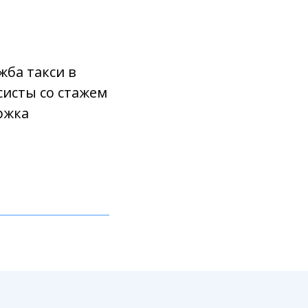
жба такси в
исты со стажем
ржка