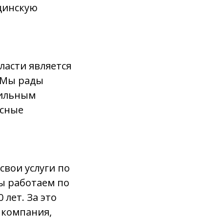
цинскую
ласти является
 Мы рады
бильным
исные
свои услуги по
Мы работаем по
лет. За это
 компания,