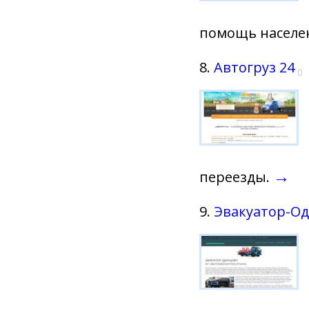
помощь населен
8.
Автогруз 24
0
→
переезды.
9.
Эвакуатор-О