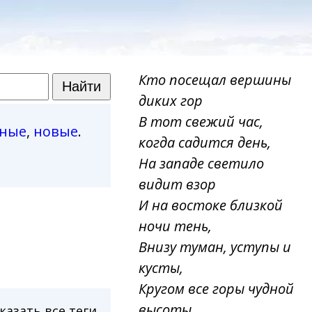
Кто посещал вершины
диких гор
В тот свежий час,
рные
,
новые
.
когда садится день,
На западе светило
видит взор
И на востоке близкой
ночи тень,
Внизу туман, уступы и
кусты,
Кругом все горы чудной
высоты,
казать все теги