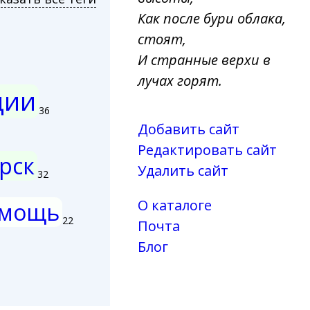
Как после бури облака,
стоят,
И странные верхи в
лучах горят.
ции
36
Добавить сайт
Редактировать сайт
рск
Удалить сайт
32
О каталоге
мощь
22
Почта
Блог