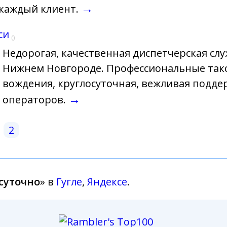
→
 каждый клиент.
си
0
Недорогая, качественная диспетчерская слу
Нижнем Новгороде. Профессиональные такс
вождения, круглосуточная, вежливая подде
→
операторов.
2
суточно
» в
Гугле
,
Яндексе
.