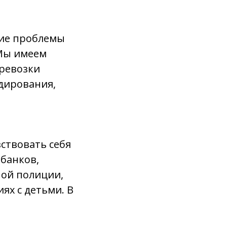
ние проблемы
 Мы имеем
еревозки
едирования,
ствовать себя
 банков,
ой полиции,
ях с детьми. В