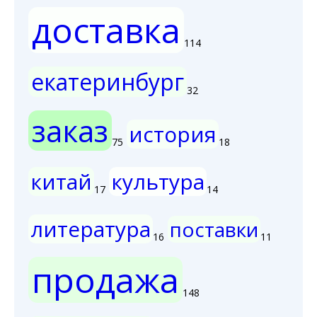
доставка
114
екатеринбург
32
заказ
история
75
18
китай
культура
17
14
литература
поставки
16
11
продажа
148