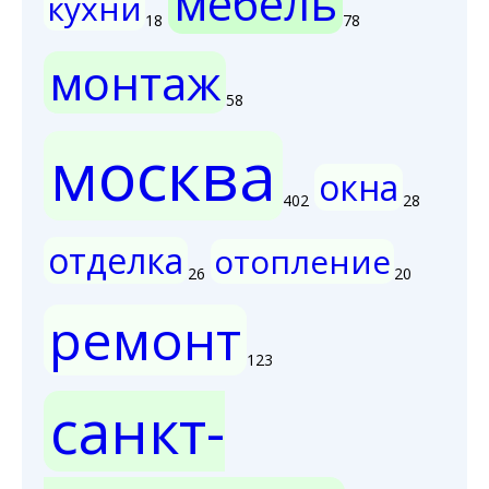
мебель
кухни
18
78
монтаж
58
москва
окна
402
28
отделка
отопление
26
20
ремонт
123
санкт-