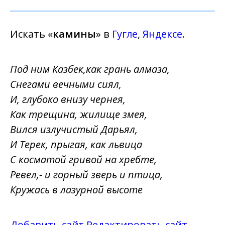
Искать «
камины
» в
Гугле
,
Яндексе
.
Под ним Казбек,как грань алмаза,
Снегами вечными сиял,
И, глубоко внизу чернея,
Как трещина, жилище змея,
Вился излучистый Дарьял,
И Терек, прыгая, как львица
С косматой гривой на хребте,
Ревел,- и горный зверь и птица,
Кружась в лазурной высоте
Добавить сайт
Редактировать сайт