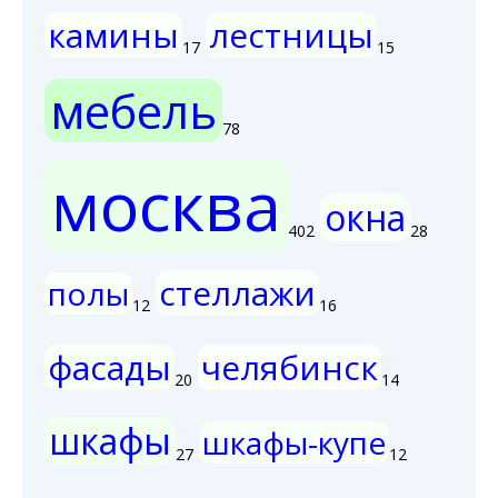
камины
лестницы
17
15
мебель
78
москва
окна
402
28
стеллажи
полы
12
16
фасады
челябинск
20
14
шкафы
шкафы-купе
27
12