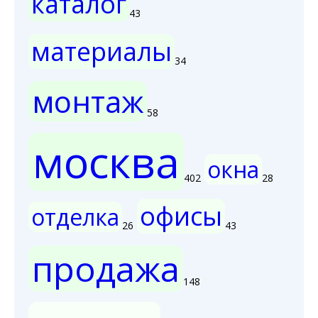
каталог
43
материалы
34
монтаж
58
москва
окна
402
28
офисы
отделка
26
43
продажа
148