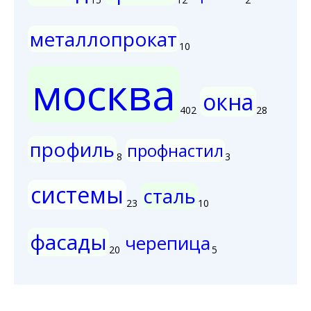
металлопрокат
10
москва
окна
402
28
профиль
профнастил
8
3
системы
сталь
23
10
фасады
черепица
20
5