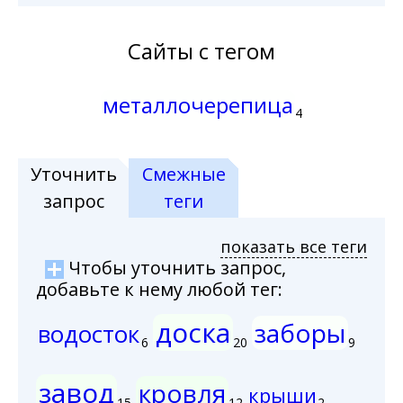
Сайты с тегом
металлочерепица
4
Уточнить
Смежные
запрос
теги
показать все теги
Чтобы уточнить запрос,
добавьте к нему любой тег:
доска
заборы
водосток
6
20
9
завод
кровля
крыши
15
12
2