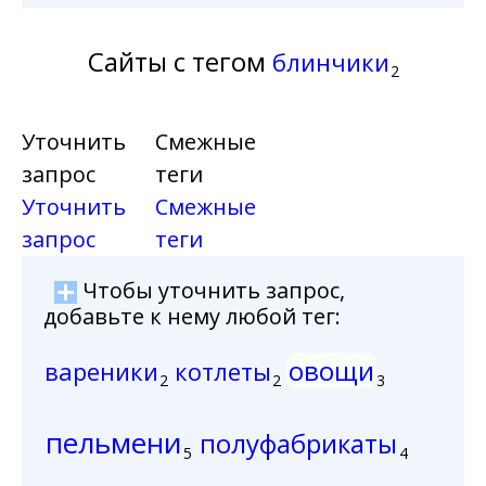
Сайты с тегом
блинчики
2
Уточнить
Смежные
запрос
теги
Уточнить
Смежные
запрос
теги
Чтобы уточнить запрос,
добавьте к нему любой тег:
овощи
вареники
котлеты
2
2
3
пельмени
полуфабрикаты
5
4