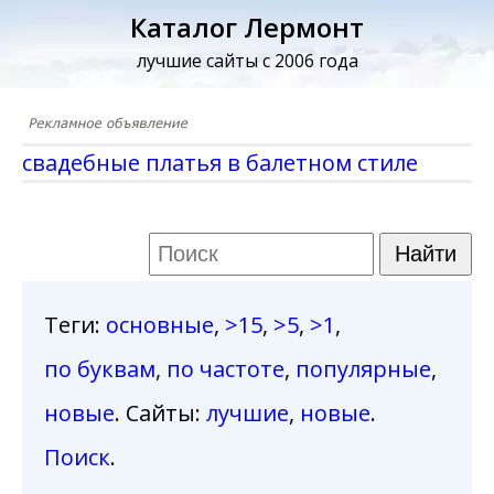
Каталог Лермонт
лучшие сайты с 2006 года
cвадебные платья в балетном стиле
Теги
:
основные
,
>15
,
>5
,
>1
,
по буквам
,
по частоте
,
популярные
,
новые
. Сайты:
лучшие
,
новые
.
Поиск
.