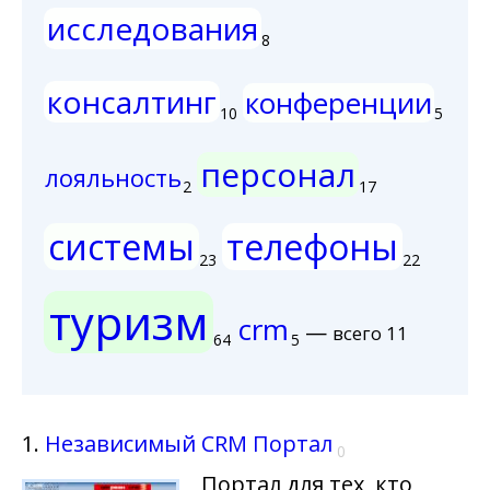
исследования
8
консалтинг
конференции
10
5
персонал
лояльность
2
17
системы
телефоны
23
22
туризм
crm
—
всего 11
64
5
1.
Независимый CRM Портал
0
Портал для тех, кто