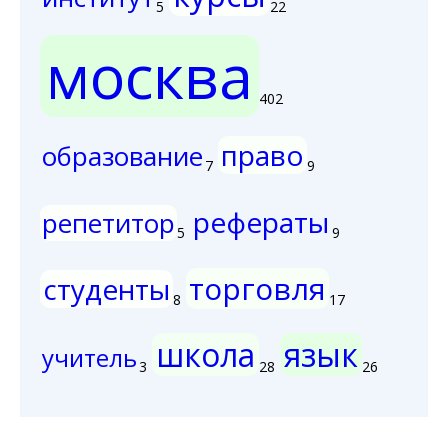
5
22
москва
402
право
образование
7
9
рефераты
репетитор
5
9
торговля
студенты
8
17
школа
язык
учитель
3
28
26