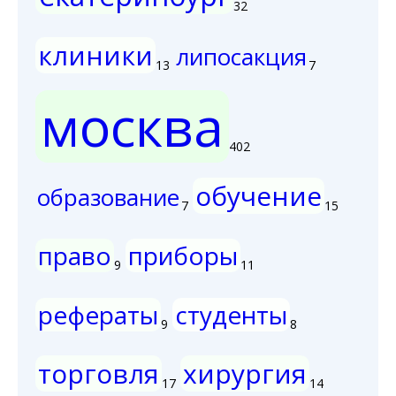
32
клиники
липосакция
13
7
москва
402
обучение
образование
7
15
право
приборы
9
11
рефераты
студенты
9
8
торговля
хирургия
17
14