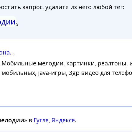
стить запрос, удалите из него любой тег:
одии
5
она.
0
Мобильные мелодии, картинки, реалтоны, и
мобильных, java-игры, 3gp видео для телеф
мелодии
» в
Гугле
,
Яндексе
.