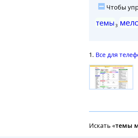
Чтобы упро
мел
темы
3
1.
Все для телеф
Искать «
темы 