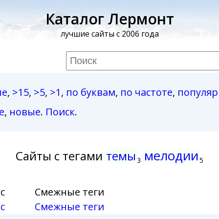
Каталог Лермонт
лучшие сайты с 2006 года
ые
,
>15
,
>5
,
>1
,
по буквам
,
по частоте
,
популя
е
,
новые
.
Поиск
.
мелодии
Сайты с тегами
темы
3
5
с
Смежные теги
с
Смежные теги