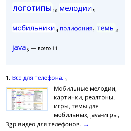
логотипы
мелодии
10
5
мобильники
темы
полифония
4
1
3
java
—
всего 11
5
1.
Все для телефона.
0
Мобильные мелодии,
картинки, реалтоны,
игры, темы для
мобильных, java-игры,
→
3gp видео для телефонов.