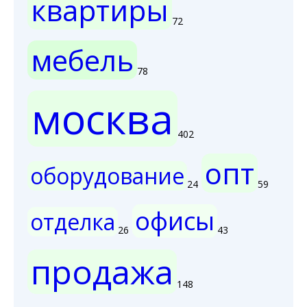
квартиры
72
мебель
78
москва
402
опт
оборудование
24
59
офисы
отделка
26
43
продажа
148