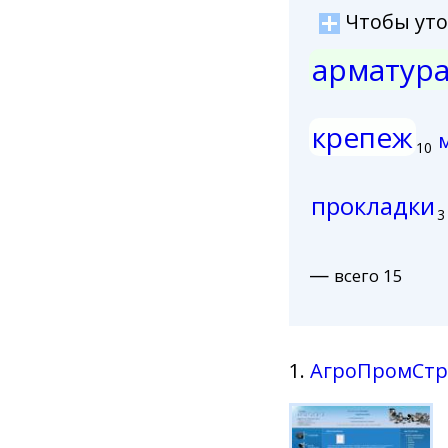
Чтобы уточ
арматур
крепеж
10
прокладки
3
—
всего 15
1.
АгроПромСтр