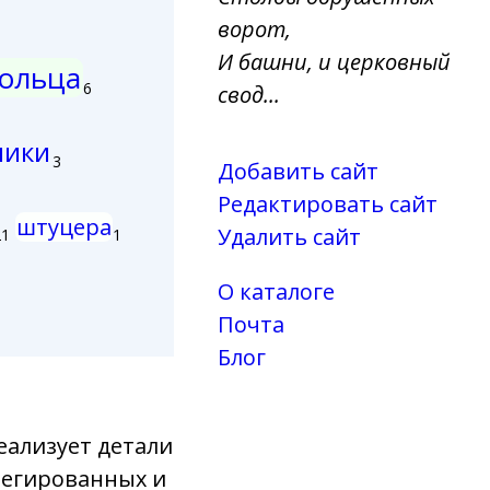
ворот,
И башни, и церковный
ольца
6
свод...
ники
3
Добавить сайт
Редактировать сайт
штуцера
Удалить сайт
21
1
О каталоге
Почта
Блог
еализует детали
легированных и