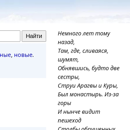
Немного лет тому
назад,
Там, где, сливаяся,
рные
,
новые
.
шумят,
Обнявшись, будто две
сестры,
Струи Арагвы и Куры,
Был монастырь. Из-за
горы
И нынче видит
пешеход
Столбы обрушенных