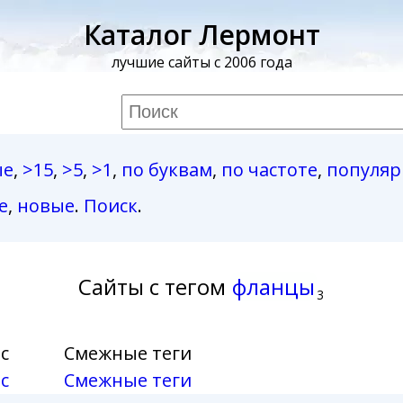
Каталог Лермонт
лучшие сайты с 2006 года
ые
,
>15
,
>5
,
>1
,
по буквам
,
по частоте
,
популя
е
,
новые
.
Поиск
.
Сайты с тегом
фланцы
3
с
Смежные теги
с
Смежные теги