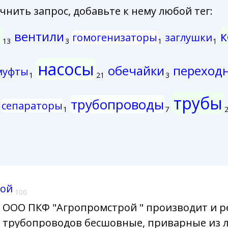
нить запрос, добавьте к нему любой тег:
а
к
вентили
гомогенизаторы
заглушки
13
3
1
1
насосы
обечайки
переход
муфты
1
21
3
трубы
трубопроводы
сепараторы
1
7
ой
100
ООО ПКФ "Агропромстрой " производит и р
трубопроводов бесшовные, приварные из 