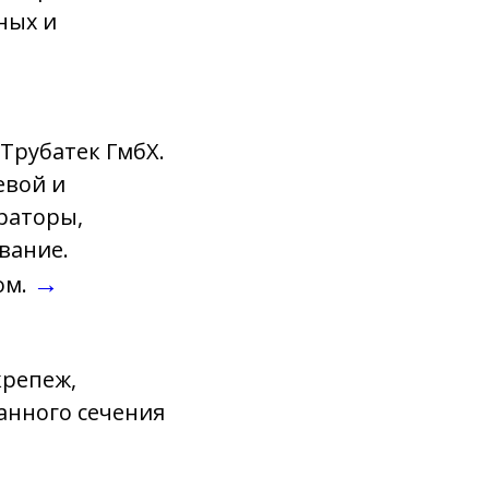
ных и
Трубатек ГмбХ.
евой и
раторы,
вание.
→
ом.
крепеж,
анного сечения