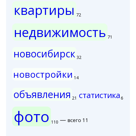
квартиры
72
недвижимость
71
новосибирск
32
новостройки
14
объявления
статистика
21
6
фото
—
всего 11
110