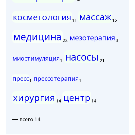
массаж
косметология
11
15
медицина
мезотерапия
22
3
насосы
миостимуляция
1
21
пресс
прессотерапия
1
1
хирургия
центр
14
14
—
всего 14