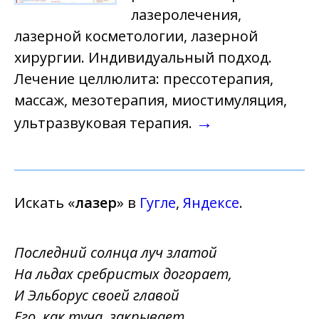
лазеролечения,
лазерной косметологии, лазерной
хирургии. Индивидуальный подход.
Лечение целлюлита: прессотерапия,
массаж, мезотерапия, миостимуляция,
→
ультразвуковая терапия.
Искать «
лазер
» в
Гугле
,
Яндексе
.
Последний солнца луч златой
На льдах сребристых догорает,
И Эльборус своей главой
Его, как туча, закрывает...