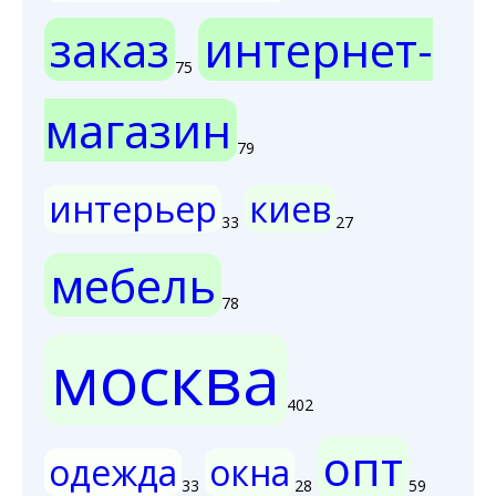
заказ
интернет-
75
магазин
79
интерьер
киев
33
27
мебель
78
москва
402
опт
одежда
окна
33
28
59