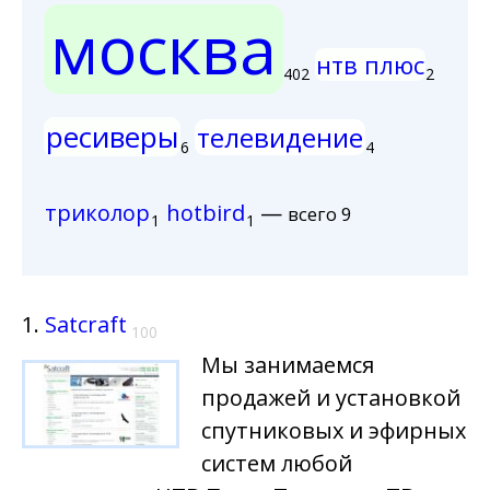
москва
нтв плюс
402
2
ресиверы
телевидение
6
4
триколор
hotbird
—
всего 9
1
1
1.
Satcraft
100
Мы занимаемся
продажей и установкой
спутниковых и эфирных
систем любой