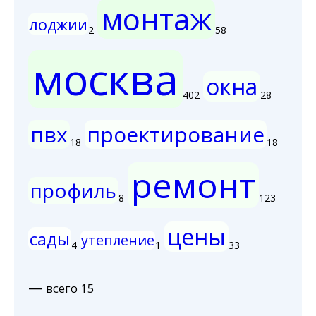
монтаж
лоджии
2
58
москва
окна
402
28
пвх
проектирование
18
18
ремонт
профиль
8
123
цены
сады
утепление
4
1
33
—
всего 15