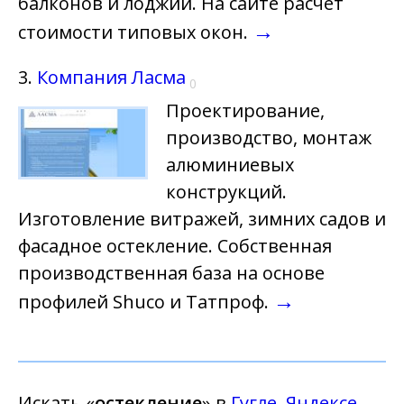
балконов и лоджий. На сайте расчет
→
стоимости типовых окон.
3.
Компания Ласма
0
Проектирование,
производство, монтаж
алюминиевых
конструкций.
Изготовление витражей, зимних садов и
фасадное остекление. Собственная
производственная база на основе
→
профилей Shuco и Татпроф.
Искать «
остекление
» в
Гугле
,
Яндексе
.