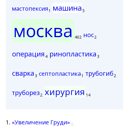
машина
мастопексия
1
5
москва
нос
402
2
операция
ринопластика
4
3
сварка
трубогиб
септопластика
3
1
2
хирургия
труборез
2
14
1.
«Увеличение Груди»
0