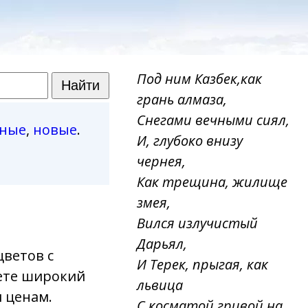
Под ним Казбек,как
грань алмаза,
Снегами вечными сиял,
рные
,
новые
.
И, глубоко внизу
чернея,
Как трещина, жилище
змея,
Вился излучистый
Дарьял,
цветов с
И Терек, прыгая, как
дете широкий
львица
 ценам.
С косматой гривой на