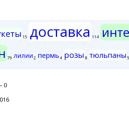
доставка
инте
укеты
15
114
н
розы
тюльпаны
пермь
лилии
79
2
4
8
— 0
016