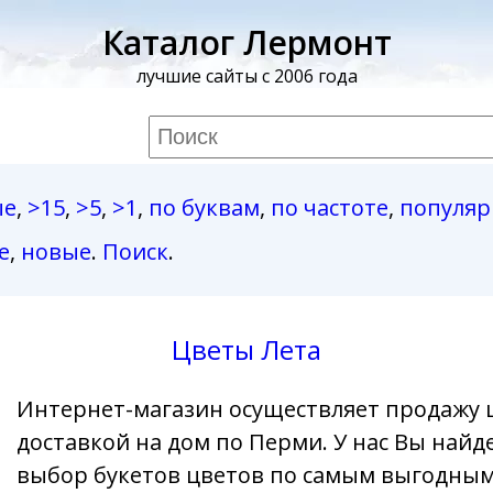
Каталог Лермонт
лучшие сайты с 2006 года
ые
,
>15
,
>5
,
>1
,
по буквам
,
по частоте
,
популя
е
,
новые
.
Поиск
.
Цветы Лета
Интернет-магазин осуществляет продажу 
доставкой на дом по Перми. У нас Вы най
выбор букетов цветов по самым выгодным