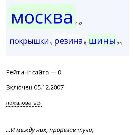
москва
402
шины
резина
покрышки
5
8
20
Рейтинг сайта — 0
Включен 05.12.2007
пожаловаться
...И между них, прорезав тучи,