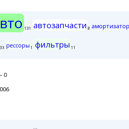
вто
автозапчасти
амортизато
131
8
фильтры
рессоры
33
1
11
— 0
006