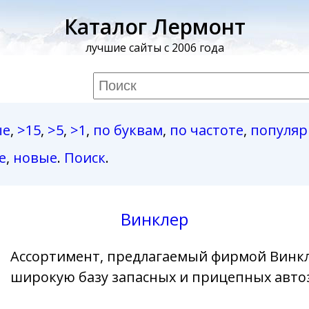
Каталог Лермонт
лучшие сайты с 2006 года
ые
,
>15
,
>5
,
>1
,
по буквам
,
по частоте
,
популя
е
,
новые
.
Поиск
.
Винклер
Ассортимент, предлагаемый фирмой Винкл
широкую базу запасных и прицепных авто