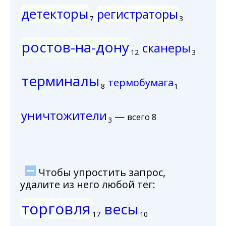
детекторы
регистраторы
7
3
ростов-на-дону
сканеры
12
3
терминалы
термобумага
8
1
уничтожители
—
всего 8
3
Чтобы упростить запрос,
удалите из него любой тег:
торговля
весы
17
10