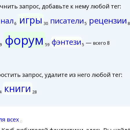
нить запрос, добавьте к нему любой тег:
игры
рецензии
нал
писатели
6
30
5
8
форум
фэнтези
—
всего 8
9
59
5
стить запрос, удалите из него любой тег:
книги
4
28
ля всех
0