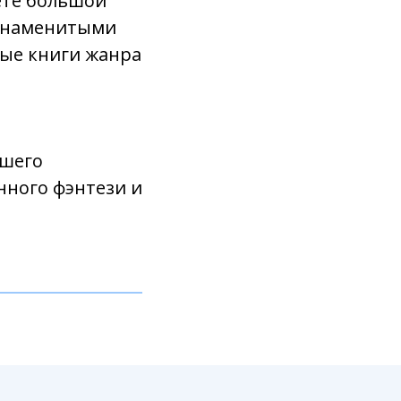
ёте большой
 знаменитыми
ные книги жанра
йшего
нного фэнтези и