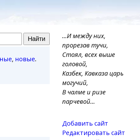
...И между них,
прорезав тучи,
Стоял, всех выше
рные
,
новые
.
головой,
Казбек, Кавказа царь
могучий,
В чалме и ризе
парчевой...
8
Добавить сайт
Редактировать сайт