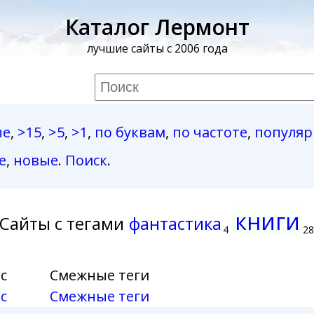
Каталог Лермонт
лучшие сайты с 2006 года
ые
,
>15
,
>5
,
>1
,
по буквам
,
по частоте
,
популя
е
,
новые
.
Поиск
.
книги
Сайты с тегами
фантастика
4
2
с
Смежные теги
с
Смежные теги