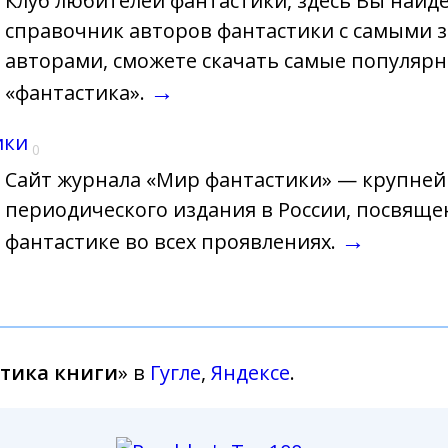
Клуб любителей фантастики, здесь Вы найд
справочник авторов фантастики с самыми
авторами, сможете скачать самые популяр
→
«фантастика».
ики
0
Сайт журнала «Мир фантастики» — крупне
периодического издания в России, посвяще
→
фантастике во всех проявлениях.
тика книги
» в
Гугле
,
Яндексе
.