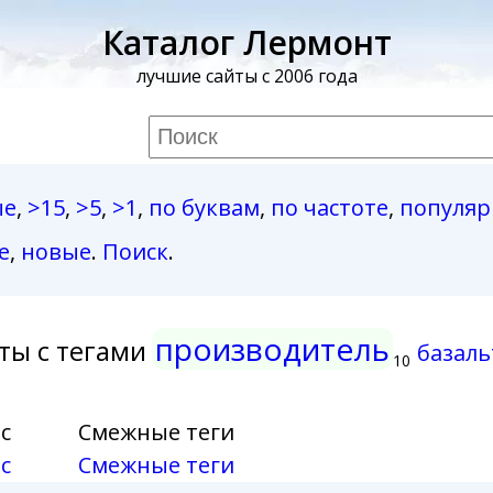
Каталог Лермонт
лучшие сайты с 2006 года
ые
,
>15
,
>5
,
>1
,
по буквам
,
по частоте
,
популя
е
,
новые
.
Поиск
.
производитель
ты с тегами
базал
10
с
Смежные теги
с
Смежные теги