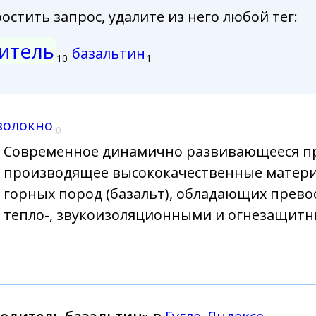
стить запрос, удалите из него любой тег:
итель
базальтин
10
1
волокно
0
Современное динамично развивающееся п
производящее высококачественные матери
горных пород (базальт), обладающих прев
тепло-, звукоизоляционными и огнезащит