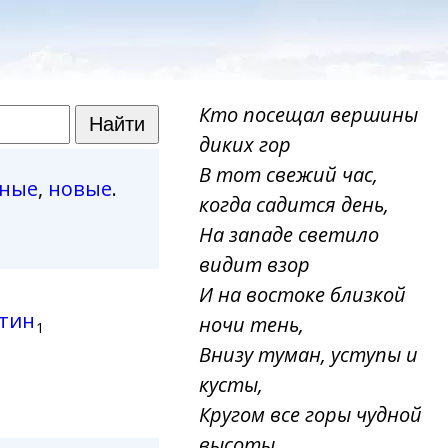
Кто посещал вершины
диких гор
В тот свежий час,
рные
,
новые
.
когда садится день,
На западе светило
видит взор
И на востоке близкой
ьтин
ночи тень,
1
Внизу туман, уступы и
кусты,
Кругом все горы чудной
высоты,