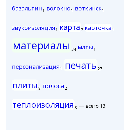
базальтин
волокно
воткинск
1
1
1
карта
звукоизоляция
карточка
1
7
1
материалы
маты
34
1
печать
персонализация
1
27
плиты
полоса
9
2
теплоизоляция
—
всего 13
8