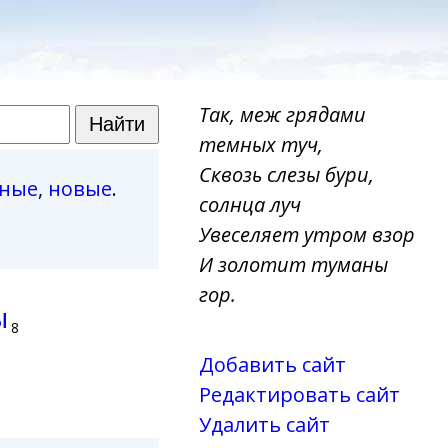
Так, меж грядами
темных туч,
Сквозь слезы бури,
рные
,
новые
.
солнца луч
Увеселяет утром взор
И золотит туманы
гор.
ы
8
Добавить сайт
Редактировать сайт
Удалить сайт