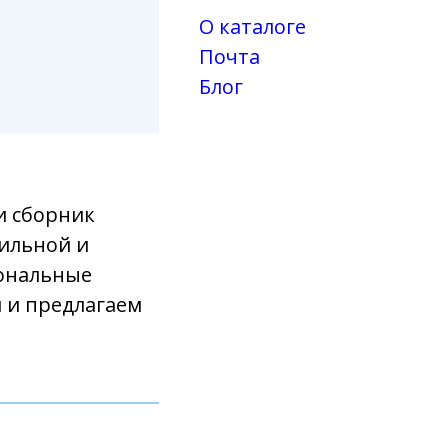
О каталоге
Почта
Блог
и сборник
тильной и
иональные
 и предлагаем