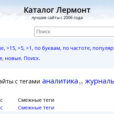
Каталог Лермонт
лучшие сайты с 2006 года
ые
,
>15
,
>5
,
>1
,
по буквам
,
по частоте
,
популя
е
,
новые
.
Поиск
.
аналитика
журнал
айты с тегами
11
с
Смежные теги
с
Смежные теги