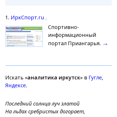
1.
ИркСпорт.ru
0
Спортивно-
информационный
→
портал Приангарья.
Искать «
аналитика иркутск
» в
Гугле
,
Яндексе
.
Последний солнца луч златой
На льдах сребристых догорает,