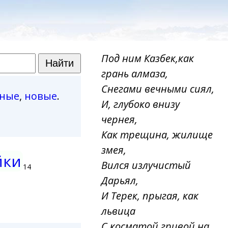
Под ним Казбек,как
грань алмаза,
Снегами вечными сиял,
рные
,
новые
.
И, глубоко внизу
чернея,
Как трещина, жилище
змея,
йки
Вился излучистый
14
Дарьял,
И Терек, прыгая, как
львица
С косматой гривой на