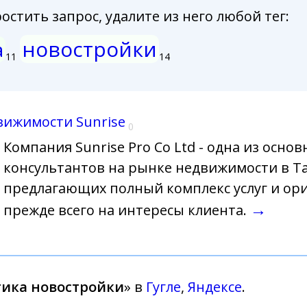
стить запрос, удалите из него любой тег:
новостройки
а
11
14
вижимости Sunrise
0
Компания Sunrise Pro Co Ltd - одна из осно
консультантов на рынке недвижимости в Т
предлагающих полный комплекс услуг и ор
→
прежде всего на интересы клиента.
ика новостройки
» в
Гугле
,
Яндексе
.