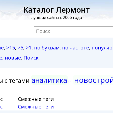
Каталог Лермонт
лучшие сайты с 2006 года
ые
,
>15
,
>5
,
>1
,
по буквам
,
по частоте
,
популя
е
,
новые
.
Поиск
.
новостро
аналитика
ы с тегами
11
с
Смежные теги
с
Смежные теги