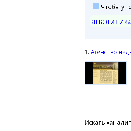
Чтобы упро
аналитик
1.
Агенство нед
Искать «
аналит