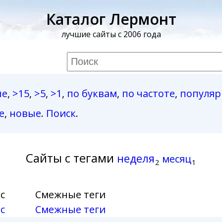
Каталог Лермонт
лучшие сайты с 2006 года
ые
,
>15
,
>5
,
>1
,
по буквам
,
по частоте
,
популя
е
,
новые
.
Поиск
.
Сайты с тегами
неделя
месяц
2
1
с
Смежные теги
с
Смежные теги