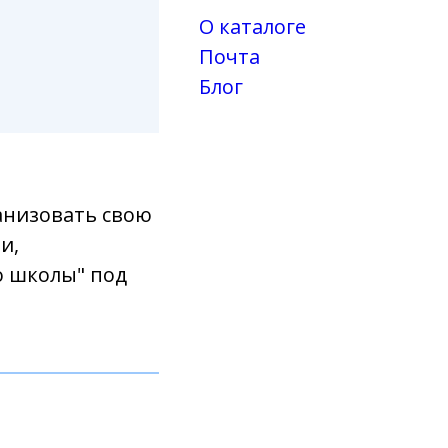
О каталоге
Почта
Блог
анизовать свою
и,
о школы" под