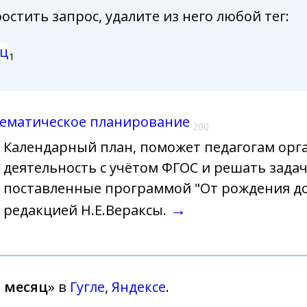
стить запрос, удалите из него любой тег:
ц
1
тематическое планирование
200
Календарный план, поможет педагогам орг
деятельность с учётом ФГОС и решать задач
поставленные программой "От рождения д
→
редакцией Н.Е.Вераксы.
 месяц
» в
Гугле
,
Яндексе
.