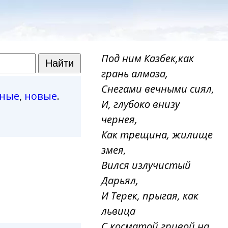
Под ним Казбек,как
грань алмаза,
Снегами вечными сиял,
рные
,
новые
.
И, глубоко внизу
чернея,
Как трещина, жилище
змея,
Вился излучистый
Дарьял,
И Терек, прыгая, как
львица
С косматой гривой на