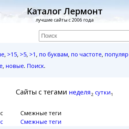
Каталог Лермонт
лучшие сайты с 2006 года
ые
,
>15
,
>5
,
>1
,
по буквам
,
по частоте
,
популя
е
,
новые
.
Поиск
.
Сайты с тегами
неделя
сутки
2
1
с
Смежные теги
с
Смежные теги