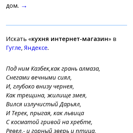
→
дом.
Искать «
кухня интернет-магазин
» в
Гугле
,
Яндексе
.
Под ним Казбек,как грань алмаза,
Снегами вечными сиял,
И, глубоко внизу чернея,
Как трещина, жилище змея,
Вился излучистый Дарьял,
И Терек, прыгая, как львица
С косматой гривой на хребте,
Ревел,- и горный зверь и птица,