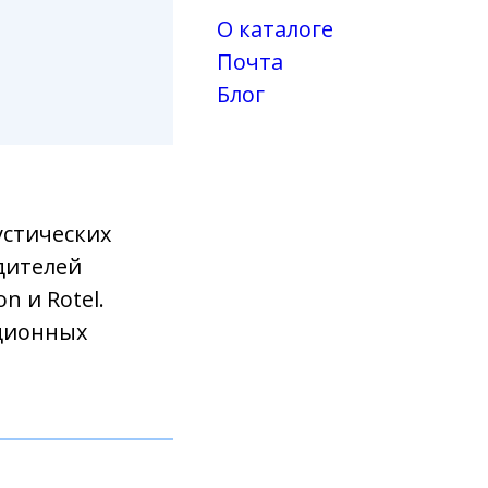
О каталоге
Почта
Блог
стических
одителей
n и Rotel.
ционных