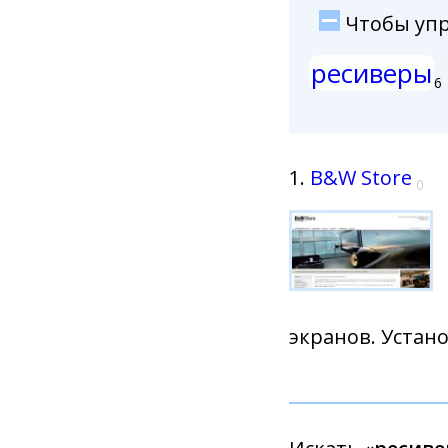
Чтобы упро
ресиверы
6
1.
B&W Store
0
экранов. Устан