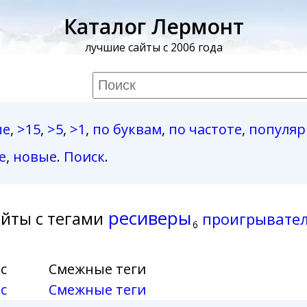
Каталог Лермонт
лучшие сайты с 2006 года
ые
,
>15
,
>5
,
>1
,
по буквам
,
по частоте
,
популя
е
,
новые
.
Поиск
.
ресиверы
йты с тегами
проигрывате
6
с
Смежные теги
с
Смежные теги