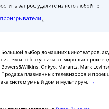
стить запрос, удалите из него любой тег:
проигрыватели
2
Большой выбор домашних кинотеатров, аку
систем и hi-fi акустики от мировых произв
Bowers&Wilkins, Onkyo, Marantz, Mark Levinso
Продажа плазменных телевизоров и проек
→
овка систем умный дом и мультирум.