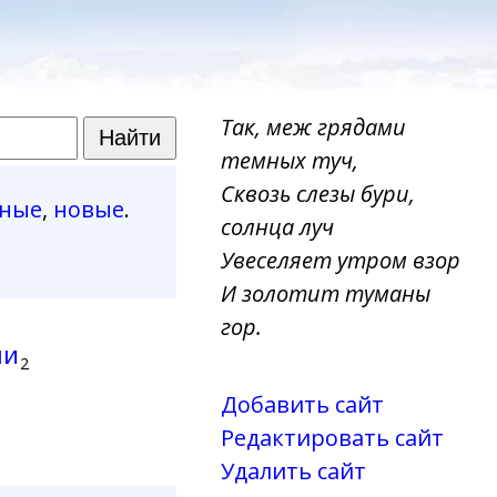
Так, меж грядами
темных туч,
Сквозь слезы бури,
рные
,
новые
.
солнца луч
Увеселяет утром взор
И золотит туманы
гор.
ли
2
Добавить сайт
Редактировать сайт
Удалить сайт