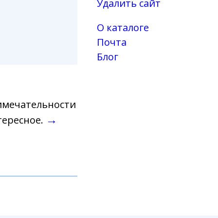
Удалить сайт
О каталоге
Почта
Блог
римечательности
→
тересное.