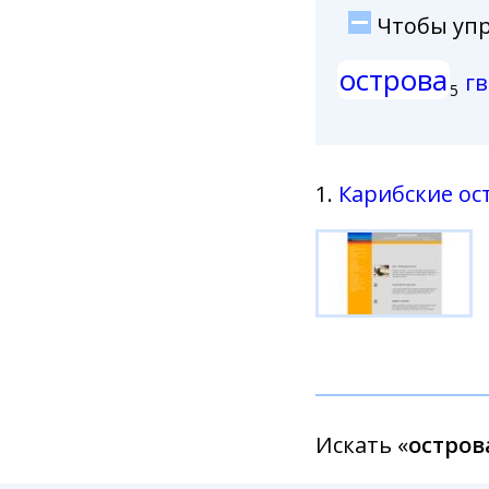
Чтобы упро
острова
г
5
1.
Карибские ос
Искать «
остров