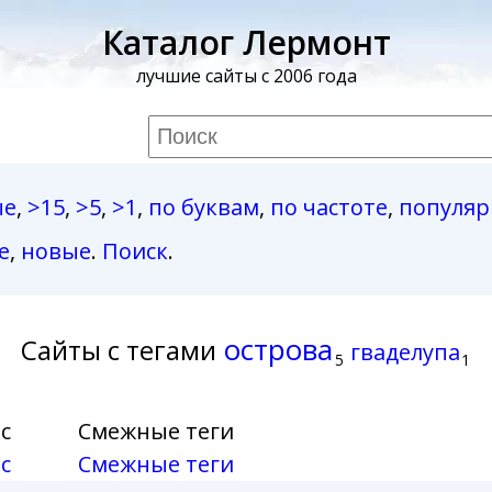
Каталог Лермонт
лучшие сайты с 2006 года
ые
,
>15
,
>5
,
>1
,
по буквам
,
по частоте
,
популя
е
,
новые
.
Поиск
.
острова
Сайты с тегами
гваделупа
5
1
с
Смежные теги
с
Смежные теги