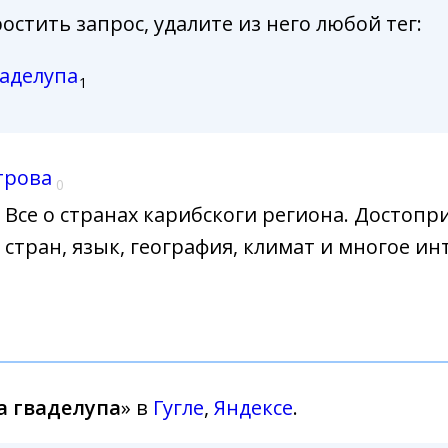
стить запрос, удалите из него любой тег:
ваделупа
1
трова
0
Все о странах карибскоги региона. Достоп
стран, язык, география, климат и многое ин
а гваделупа
» в
Гугле
,
Яндексе
.