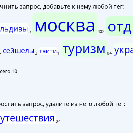
нить запрос, добавьте к нему любой тег:
москва
отд
льдивы
5
402
туризм
укр
сейшелы
таити
5
3
1
64
сего 10
стить запрос, удалите из него любой тег:
утешествия
24