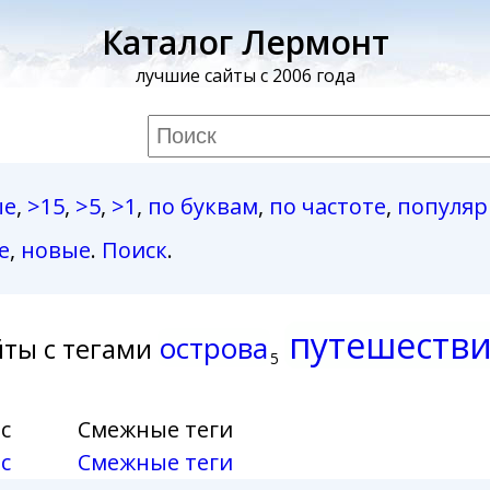
Каталог Лермонт
лучшие сайты с 2006 года
ые
,
>15
,
>5
,
>1
,
по буквам
,
по частоте
,
популя
е
,
новые
.
Поиск
.
путешеств
острова
ты с тегами
5
с
Смежные теги
с
Смежные теги