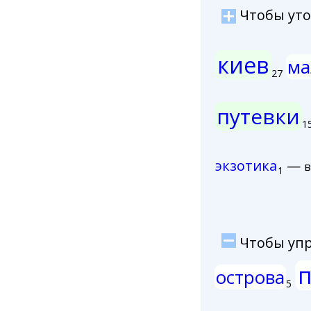
Чтобы уточ
киев
ма
27
путевки
1
экзотика
—
в
1
Чтобы упро
п
острова
5