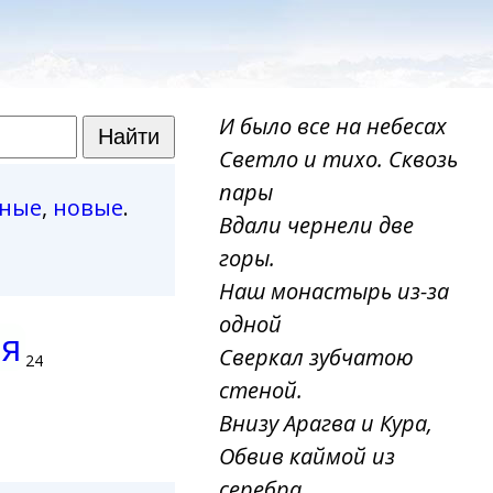
И было все на небесах
Светло и тихо. Сквозь
пары
рные
,
новые
.
Вдали чернели две
горы.
Наш монастырь из-за
одной
ия
Сверкал зубчатою
24
стеной.
Внизу Арагва и Кура,
Обвив каймой из
серебра