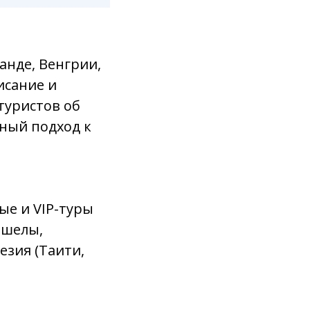
анде, Венгрии,
исание и
туристов об
ный подход к
е и VIP-туры
йшелы,
зия (Таити,