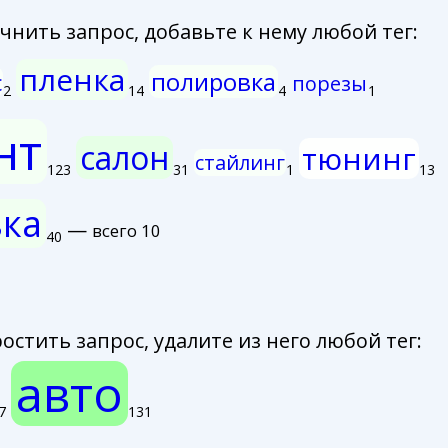
нить запрос, добавьте к нему любой тег:
пленка
полировка
с
порезы
2
14
4
1
нт
салон
тюнинг
стайлинг
123
31
1
13
вка
—
всего 10
40
стить запрос, удалите из него любой тег:
авто
7
131