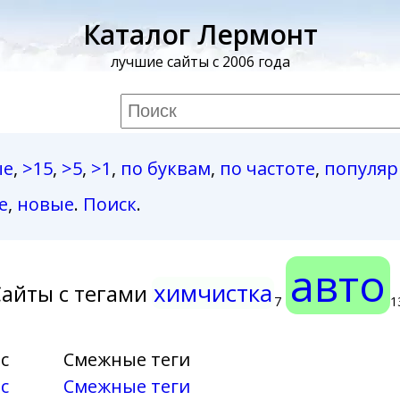
Каталог Лермонт
лучшие сайты с 2006 года
ые
,
>15
,
>5
,
>1
,
по буквам
,
по частоте
,
популя
е
,
новые
.
Поиск
.
авто
химчистка
айты с тегами
7
1
с
Смежные теги
с
Смежные теги