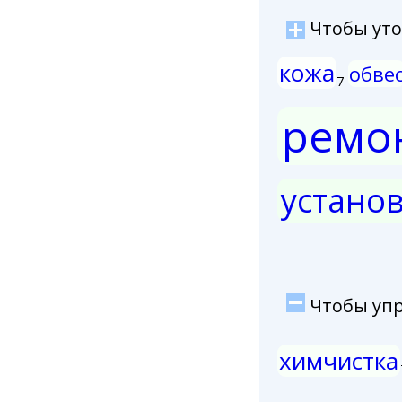
Чтобы уточ
кожа
обве
7
ремо
устано
Чтобы упро
химчистка