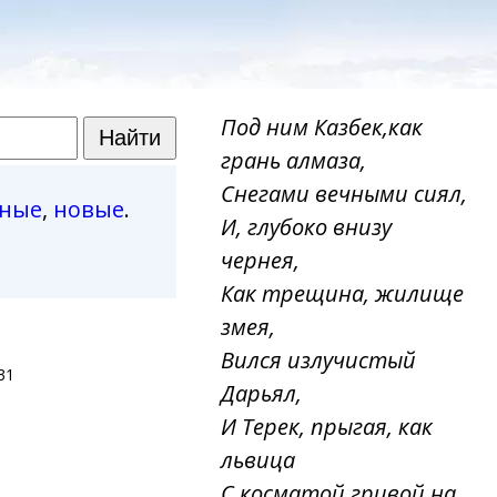
Под ним Казбек,как
грань алмаза,
Снегами вечными сиял,
рные
,
новые
.
И, глубоко внизу
чернея,
Как трещина, жилище
змея,
Вился излучистый
31
Дарьял,
И Терек, прыгая, как
львица
С косматой гривой на