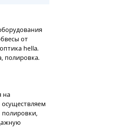
 оборудования
обвесы от
птика hella.
, полировка.
 на
 осуществляем
е полировки,
дажную