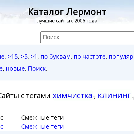
Каталог Лермонт
лучшие сайты с 2006 года
ые
,
>15
,
>5
,
>1
,
по буквам
,
по частоте
,
популя
е
,
новые
.
Поиск
.
клининг
химчистка
Сайты с тегами
7
с
Смежные теги
с
Смежные теги