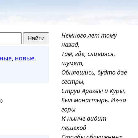
Немного лет тому
назад,
Там, где, сливаяся,
рные
,
новые
.
шумят,
Обнявшись, будто две
сестры,
Струи Арагвы и Куры,
Был монастырь. Из-за
10
горы
И нынче видит
пешеход
Столбы обрушенных