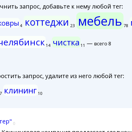
нить запрос, добавьте к нему любой тег:
мебель
коттеджи
ковры
4
23
78
челябинск
чистка
—
всего 8
14
11
стить запрос, удалите из него любой тег:
клининг
7
10
тер"
0