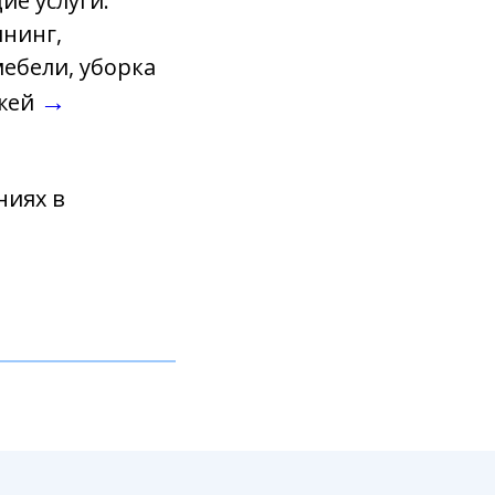
е услуги:
ининг,
мебели, уборка
→
джей
ниях в