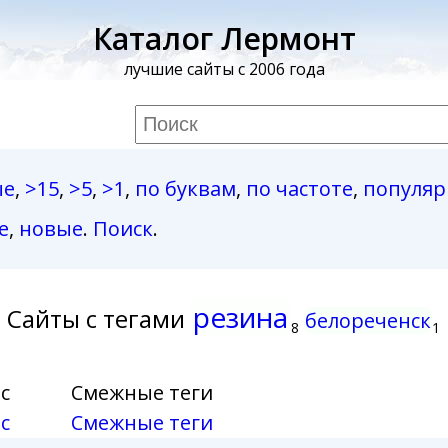
Каталог Лермонт
лучшие сайты с 2006 года
ые
,
>15
,
>5
,
>1
,
по буквам
,
по частоте
,
популя
е
,
новые
.
Поиск
.
резина
Сайты с тегами
белореченск
8
1
с
Смежные теги
с
Смежные теги