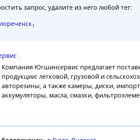
стить запрос, удалите из него любой тег:
лореченск
1
ервис
0
Компания Югшинсервис предлагает постав
продукции: легковой, грузовой и сельскохо
авторезины, а также камеры, диски, импо
аккумуляторы, масла, смазки, фильтроэлем
→