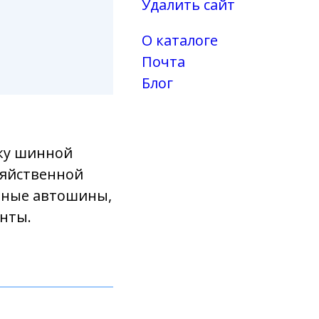
Удалить сайт
О каталоге
Почта
Блог
ку шинной
зяйственной
ртные автошины,
енты.