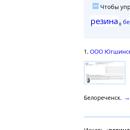
Чтобы упро
резина
бе
8
1.
ООО Югшинс
Белореченск.