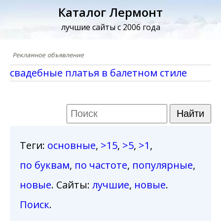
Каталог Лермонт
лучшие сайты с 2006 года
cвадебные платья в балетном стиле
Теги
:
основные
,
>15
,
>5
,
>1
,
по буквам
,
по частоте
,
популярные
,
новые
. Сайты:
лучшие
,
новые
.
Поиск
.