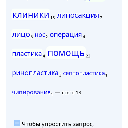
клиники
липосакция
13
7
лицо
операция
нос
6
2
4
помощь
пластика
4
22
ринопластика
септопластика
3
1
чипирование
—
всего 13
1
Чтобы упростить запрос,