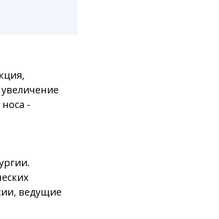
кция,
 увеличение
носа -
ургии.
ческих
сии, ведущие