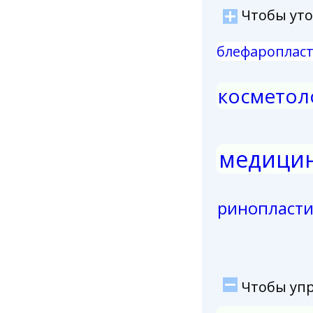
Чтобы уточ
блефароплас
косметол
медици
ринопласти
Чтобы упро