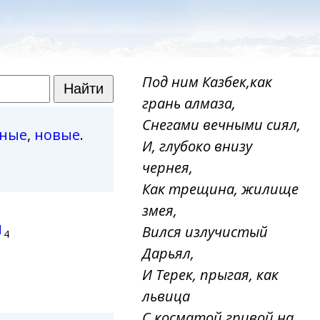
Под ним Казбек,как
грань алмаза,
Снегами вечными сиял,
рные
,
новые
.
И, глубоко внизу
чернея,
Как трещина, жилище
змея,
я
Вился излучистый
4
Дарьял,
И Терек, прыгая, как
львица
С косматой гривой на