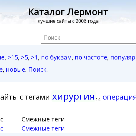
Каталог Лермонт
лучшие сайты с 2006 года
ые
,
>15
,
>5
,
>1
,
по буквам
,
по частоте
,
популя
е
,
новые
.
Поиск
.
хирургия
айты с тегами
операци
14
с
Смежные теги
с
Смежные теги