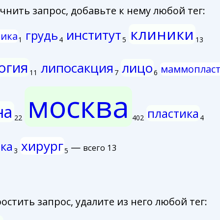
нить запрос, добавьте к нему любой тег:
клиники
институт
грудь
тика
1
4
5
13
огия
липосакция
лицо
маммоплас
11
7
6
москва
на
пластика
22
402
4
хирург
ка
—
всего 13
3
5
стить запрос, удалите из него любой тег: