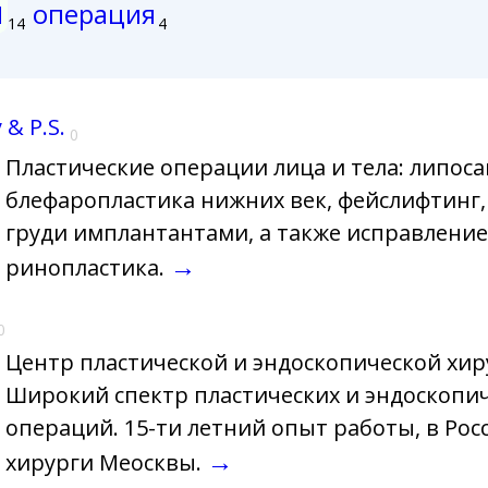
я
операция
14
4
 & P.S.
0
Пластические операции лица и тела: липоса
блефаропластика нижних век, фейслифтинг,
груди имплантантами, а также исправление 
→
ринопластика.
0
Центр пластической и эндоскопической хир
Широкий спектр пластических и эндоскопи
операций. 15-ти летний опыт работы, в Рос
→
хирурги Меосквы.