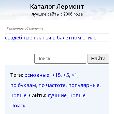
Каталог Лермонт
лучшие сайты с 2006 года
cвадебные платья в балетном стиле
Теги
:
основные
,
>15
,
>5
,
>1
,
по буквам
,
по частоте
,
популярные
,
новые
. Сайты:
лучшие
,
новые
.
Поиск
.