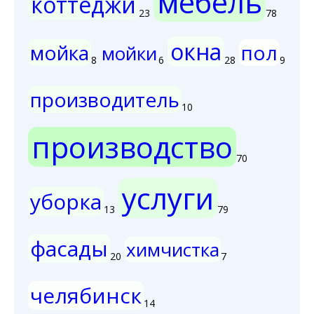
мебель
коттеджи
23
78
окна
мойка
пол
мойки
8
6
28
9
производитель
10
производство
70
услуги
уборка
13
79
фасады
химчистка
20
7
челябинск
14