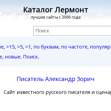
Каталог Лермонт
лучшие сайты с 2006 года
ые
,
>15
,
>5
,
>1
,
по буквам
,
по частоте
,
популя
е
,
новые
.
Поиск
.
Писатель Александр Зорич
Сайт известного русского писателя и сцена