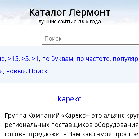
Каталог Лермонт
лучшие сайты с 2006 года
ые
,
>15
,
>5
,
>1
,
по буквам
,
по частоте
,
популя
е
,
новые
.
Поиск
.
Карекс
Группа Компаний «Карекс»- это альянс кр
региональных поставщиков оборудования 
готовы предложить Вам как самое простое