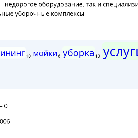
недорогое оборудование, так и специали
ьные уборочные комплексы.
услуг
уборка
лининг
мойки
10
6
13
— 0
006