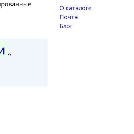
зированные
О каталоге
Почта
Блог
и
79